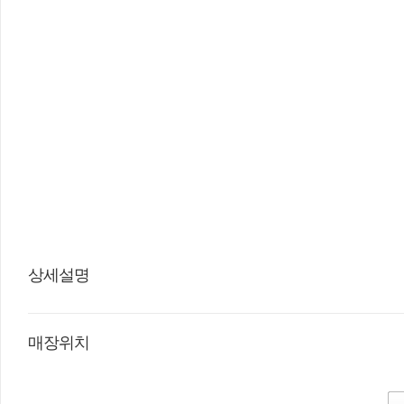
상세설명
매장위치
경상북도 예천군 지풍로
다시 한