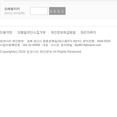
도배방지키
3
2
8
3
9
8
2
2
(보이는 숫자입력)
정코다리 체인본부
: 경북 경산시 원효로36길16(사동571-4번지) 문의전화 : 1
644-5023
사업자등록번호 : 161-41-00405 대표 : 이시은 문의메일 : tkp9674
@naver.com
Copyright(c) 2026 정코다리 체인본부 All Rights Reserved