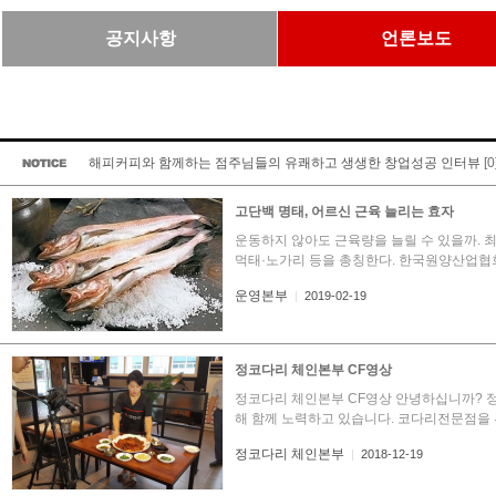
공지사항
언론보도
해피커피와 함께하는 점주님들의 유쾌하고 생생한 창업성공 인터뷰
[0
고단백 명태, 어르신 근육 늘리는 효자
운동하지 않아도 근육량을 늘릴 수 있을까. 최
먹태·노가리 등을 총칭한다. 한국원양산업협회에
운영본부
|
2019-02-19
정코다리 체인본부 CF영상
정코다리 체인본부 CF영상 안녕하십니까? 
해 함께 노력하고 있습니다. 코다리전문점을 
정코다리 체인본부
|
2018-12-19